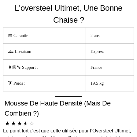
L'oversteel Ultimet, Une Bonne
Chaise ?
📅 Garantie :️
2 ans
🛻 Livraison :
Express
👩🏼‍🔧 Support :
France
🏋️ Poids :
19,5 kg
Mousse De Haute Densité (mais De
Combien ?)
☆
☆
☆
☆
☆
Le point fort c’est que celle utilisée pour l’Oversteel Ultimet,