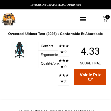
LIVRAISON GRATUITE AUJOURD'HUI
0
Meilleures chaises gaming
Nos marques de chaises gamer
Nos chaises gamer Massantes/Led/
Oversteel Ultimet Test (2026) : Confortable Et Abordable
☆
☆
☆
Confort
4.33
☆
☆
Ergonomie
☆
☆
☆
SCORE FINAL
Qualité/prix
☆
☆
Voir le Prix
☆
☆
☆
👉
☆
☆