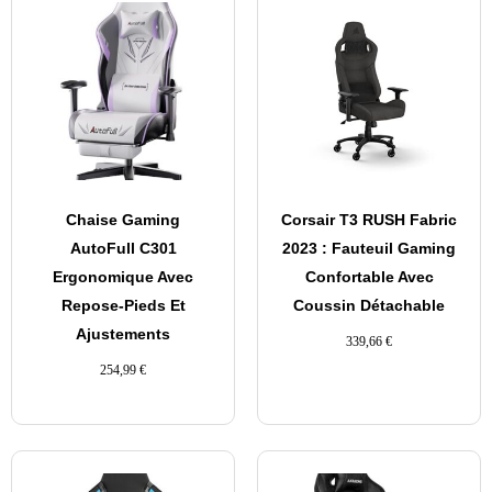
Chaise Gaming
Corsair T3 RUSH Fabric
AutoFull C301
2023 : Fauteuil Gaming
Ergonomique Avec
Confortable Avec
Repose-Pieds Et
Coussin Détachable
Ajustements
339,66
€
254,99
€