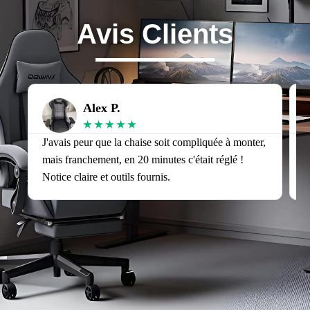
Avis Clients
Alex P.
★
★
★
★
★
J'avais peur que la chaise soit compliquée à monter,
J
mais franchement, en 20 minutes c'était réglé !
v
Notice claire et outils fournis.
s