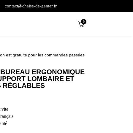
contact@chaise-de-gamer.fr
0
son est gratuite pour les commandes passées
E BUREAU ERGONOMIQUE
UPPORT LOMBAIRE ET
 RÉGLABLES
 vite
français
lité