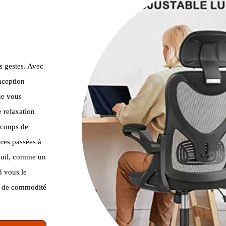
s gestes. Avec
nception
ue vous
e relaxation
s coups de
res passées à
teuil, comme un
d vous le
te de commodité