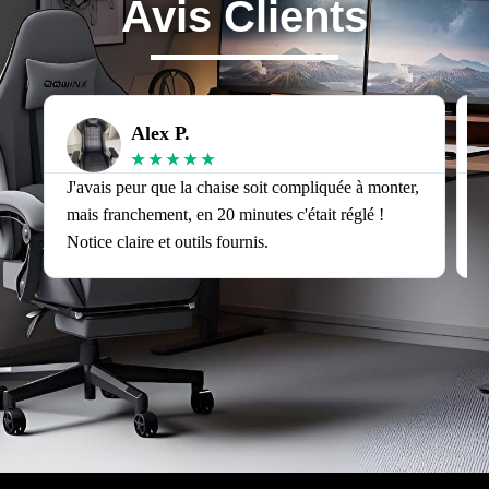
Avis Clients
Alex P.
★
★
★
★
★
J'avais peur que la chaise soit compliquée à monter,
J
mais franchement, en 20 minutes c'était réglé !
v
Notice claire et outils fournis.
s