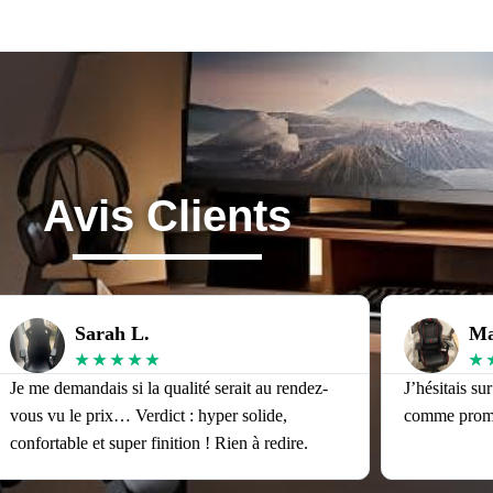
Avis Clients
Sarah L.
Ma
★
★
★
★
★
★
Je me demandais si la qualité serait au rendez-
J’hésitais su
vous vu le prix… Verdict : hyper solide,
comme promis
confortable et super finition ! Rien à redire.