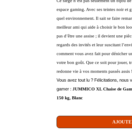
Ce siège n’est pas seulement un bijou de 
espace gaming. Avec ses teintes noir et g
quel environnement. Il sait se faire rem
meilleur ami qui aide à choisir le bon loo
pas d’être une assise ; il devient une pièc
regards des invités et leur suscitant l’e
comment vous avez fait pour dénicher un t
votre bon goût. Que ce soit pour jouer, tr
redonne vie à vos moments passés assis 
Vous avez tout lu ? Félicitations, no
gamer :
JUMMICO XL Chaise de Gamin
150 kg, Blanc
AJOUTE