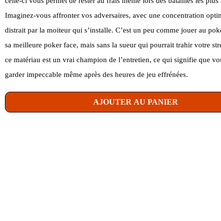
celle-ci vous permet de rester au frais même lors des batailles les plus 
Imaginez-vous affronter vos adversaires, avec une concentration optim
distrait par la moiteur qui s’installe. C’est un peu comme jouer au pok
sa meilleure poker face, mais sans la sueur qui pourrait trahir votre str
ce matériau est un vrai champion de l’entretien, ce qui signifie que v
garder impeccable même après des heures de jeu effrénées.
AJOUTER AU PANIER