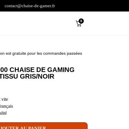
contact@chaise-de-gamer.fr
0
son est gratuite pour les commandes passées
00 CHAISE DE GAMING
TISSU GRIS/NOIR
 vite
français
lité
JOUTER AU PANIER