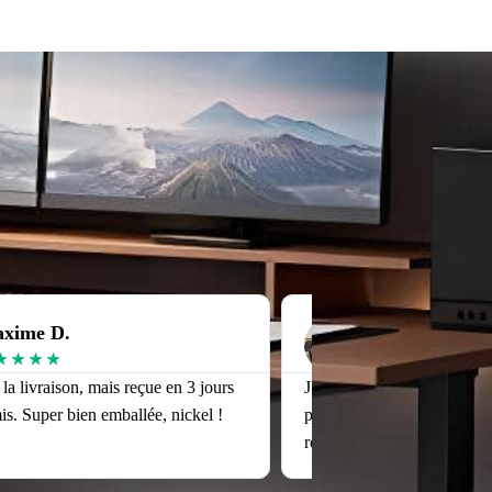
xime D.
Julien T.
★
★
★
★
★
★
★
★
★
r la livraison, mais reçue en 3 jours
J’avais peur que le siège n
. Super bien emballée, nickel !
pour moi (1m90), mais il es
réglage est top.