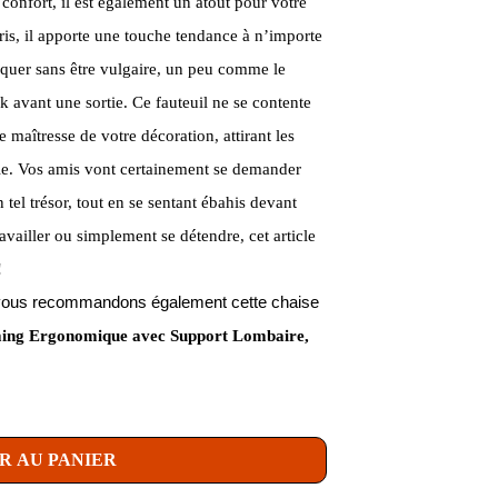
confort, il est également un atout pour votre
ris, il apporte une touche tendance à n’importe
arquer sans être vulgaire, un peu comme le
k avant une sortie. Ce fauteuil ne se contente
e maîtresse de votre décoration, attirant les
nvie. Vos amis vont certainement se demander
el trésor, tout en se sentant ébahis devant
availler ou simplement se détendre, cet article
!
us vous recommandons également cette chaise
g Ergonomique avec Support Lombaire,
R AU PANIER