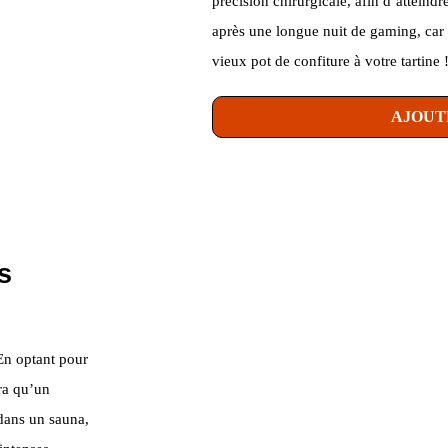
précision chirurgicale, afin d’atteind
après une longue nuit de gaming, car
vieux pot de confiture à votre tartine 
AJOUT
s
En optant pour
era qu’un
 dans un sauna,