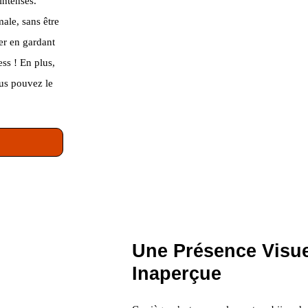
intenses.
ale, sans être
er en gardant
ess ! En plus,
ous pouvez le
Une Présence Visue
Inaperçue