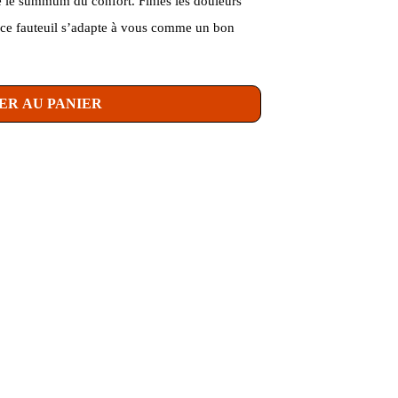
re le summum du confort. Finies les douleurs
 ce fauteuil s’adapte à vous comme un bon
!
ER AU PANIER