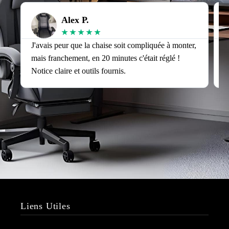
Alex P.
★
★
★
★
★
J'avais peur que la chaise soit compliquée à monter,
J
mais franchement, en 20 minutes c'était réglé !
v
Notice claire et outils fournis.
s
Liens Utiles