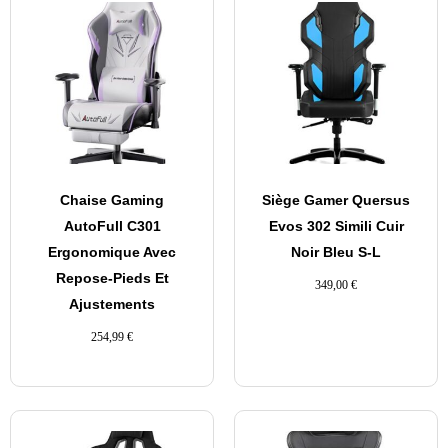
Chaise Gaming
Siège Gamer Quersus
AutoFull C301
Evos 302 Simili Cuir
Ergonomique Avec
Noir Bleu S-L
Repose-Pieds Et
349,00
€
Ajustements
254,99
€