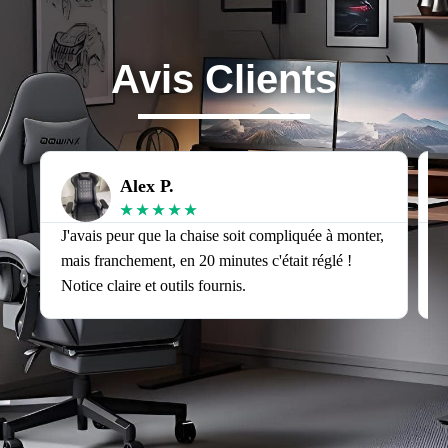
Avis Clients
Alex P.
★
★
★
★
★
J'avais peur que la chaise soit compliquée à monter,
J
mais franchement, en 20 minutes c'était réglé !
v
Notice claire et outils fournis.
s