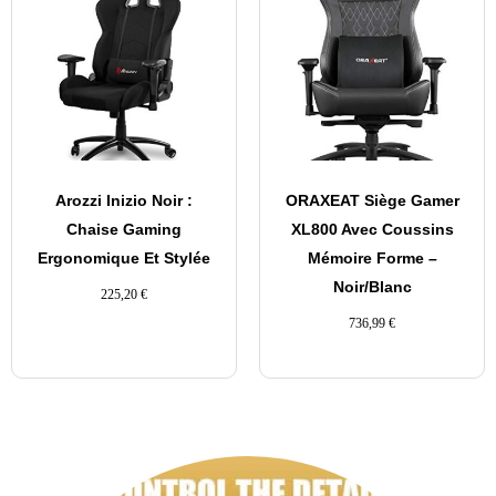
Arozzi Inizio Noir :
ORAXEAT Siège Gamer
Chaise Gaming
XL800 Avec Coussins
Ergonomique Et Stylée
Mémoire Forme –
Noir/Blanc
225,20
€
736,99
€