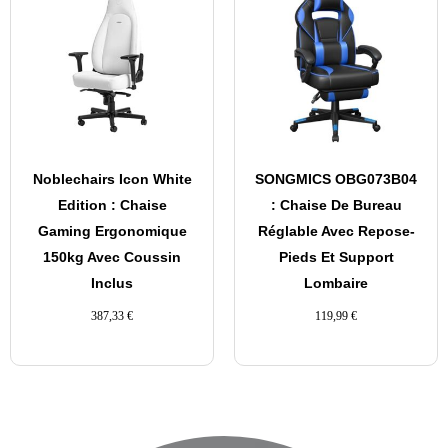
Noblechairs Icon White
SONGMICS OBG073B04
Edition : Chaise
: Chaise De Bureau
Gaming Ergonomique
Réglable Avec Repose-
150kg Avec Coussin
Pieds Et Support
Inclus
Lombaire
387,33
€
119,99
€