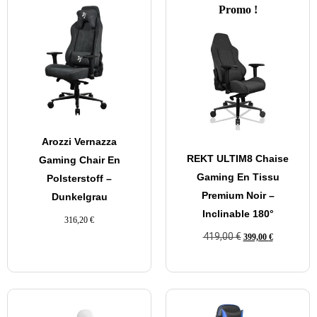
Promo !
Arozzi Vernazza
REKT ULTIM8 Chaise
Gaming Chair En
Gaming En Tissu
Polsterstoff –
Premium Noir –
Dunkelgrau
Inclinable 180°
316,20
€
419,00
€
399,00
€