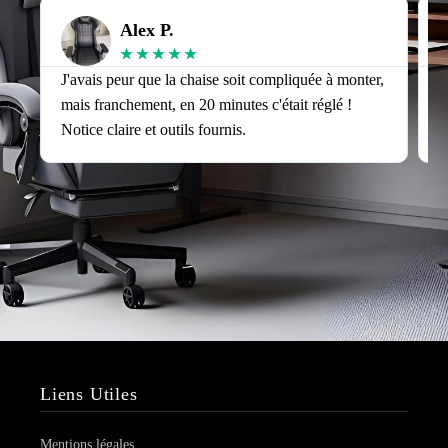
Alex P.
★
★
★
★
★
J'avais peur que la chaise soit compliquée à monter,
J
mais franchement, en 20 minutes c'était réglé !
v
Notice claire et outils fournis.
s
Liens Utiles
Mentions légales