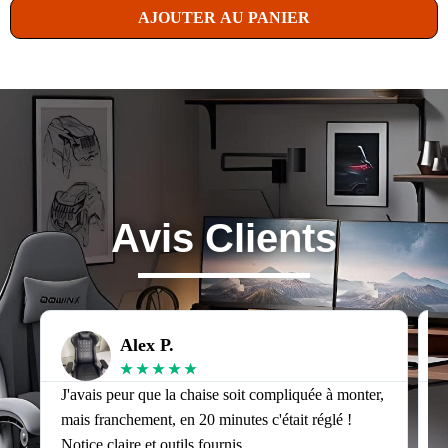
AJOUTER AU PANIER
Avis Clients
Alex P.
★
★
★
★
★
J'avais peur que la chaise soit compliquée à monter,
J
mais franchement, en 20 minutes c'était réglé !
v
Notice claire et outils fournis.
s