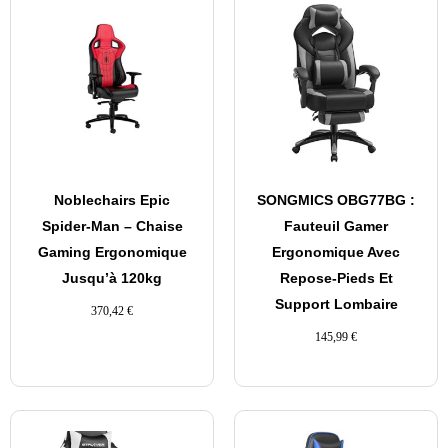
Noblechairs Epic
SONGMICS OBG77BG :
Spider-Man – Chaise
Fauteuil Gamer
Gaming Ergonomique
Ergonomique Avec
Jusqu’à 120kg
Repose-Pieds Et
Support Lombaire
370,42
€
145,99
€