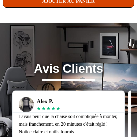
AJOUTER AU PANIER
Avis Clients
Alex P.
★
★
★
★
★
J'avais peur que la chaise soit compliquée à monter,
J
mais franchement, en 20 minutes c'était réglé !
v
Notice claire et outils fournis.
s