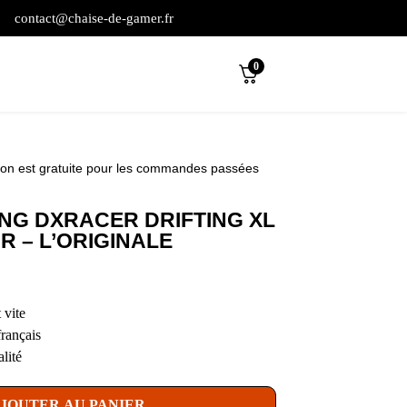
contact@chaise-de-gamer.fr
0
son est gratuite pour les commandes passées
NG DXRACER DRIFTING XL
R – L’ORIGINALE
 vite
français
lité
JOUTER AU PANIER