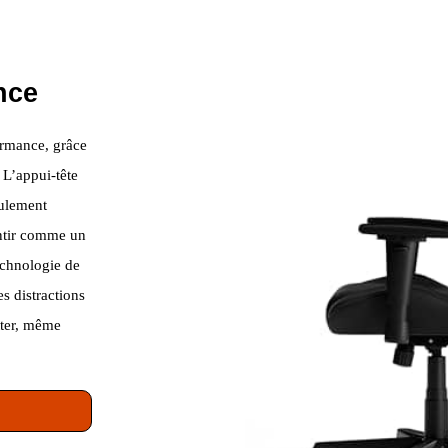
nce
ormance, grâce
 L’appui-tête
eulement
entir comme un
technologie de
es distractions
tter, même