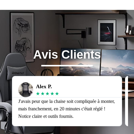
Avis Clients
Alex P.
★
★
★
★
★
J'avais peur que la chaise soit compliquée à monter,
J
mais franchement, en 20 minutes c'était réglé !
v
Notice claire et outils fournis.
s