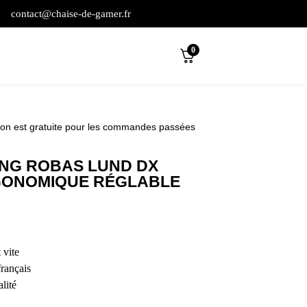
contact@chaise-de-gamer.fr
0
son est gratuite pour les commandes passées
ING ROBAS LUND DX
GONOMIQUE RÉGLABLE
 vite
français
lité