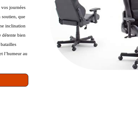
t vos journées
n soutien, que
ne inclination
e détente bien
batailles
 et l’humeur au