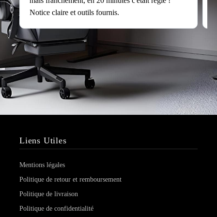
mais franchement, en 20 minutes c'était réglé !
v
Notice claire et outils fournis.
s
Liens Utiles
Mentions légales
Politique de retour et remboursement
Politique de livraison
Politique de confidentialité