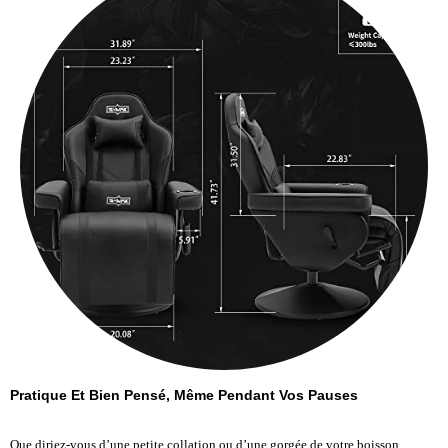
Pratique Et Bien Pensé, Même Pendant Vos Pauses
Que diriez-vous d’une petite collation ou d’une gorgée de votre boisson