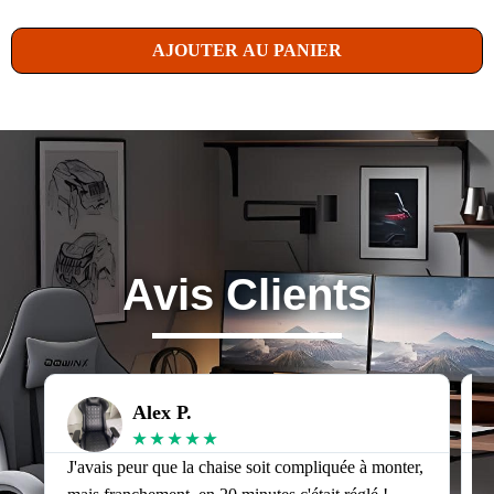
AJOUTER AU PANIER
Avis Clients
Alex P.
★
★
★
★
★
J'avais peur que la chaise soit compliquée à monter,
J