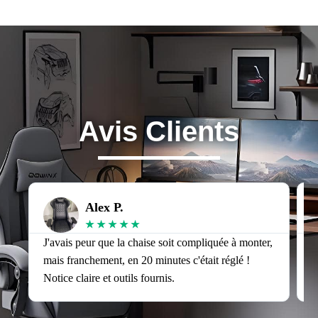
Avis Clients
Alex P.
★
★
★
★
★
J'avais peur que la chaise soit compliquée à monter,
J
mais franchement, en 20 minutes c'était réglé !
v
Notice claire et outils fournis.
s