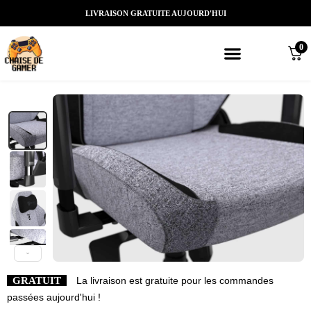
LIVRAISON GRATUITE AUJOURD'HUI
0
Meilleures chaises gaming
Nos marques de chaises gamer
Nos chaises gamer Massantes/Led/
GRATUIT
La livraison est gratuite pour les commandes
passées aujourd'hui !