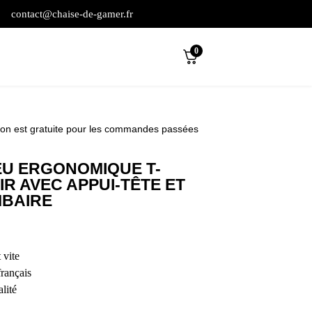
contact@chaise-de-gamer.fr
0
son est gratuite pour les commandes passées
EU ERGONOMIQUE T-
IR AVEC APPUI-TÊTE ET
MBAIRE
 vite
français
lité