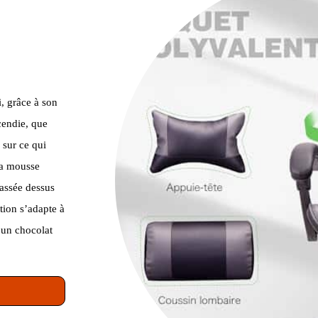
, grâce à son
ncendie, que
 sur ce qui
La mousse
passée dessus
tion s’adapte à
 un chocolat