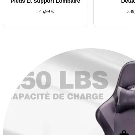
Pieds Et Support Lombaire
Déta
145,99
€
339