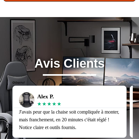
Avis Clients
Alex P.
★
★
★
★
★
J'avais peur que la chaise soit compliquée à monter,
J
mais franchement, en 20 minutes c'était réglé !
v
Notice claire et outils fournis.
s