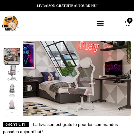
LIVRAISON GRATUITE AUJOURD'HUI
0
Meilleures chaises gaming
Nos marques de chaises gamer
Nos chaises gamer Massantes/Led/
GRATUIT
La livraison est gratuite pour les commandes
passées aujourd'hui !