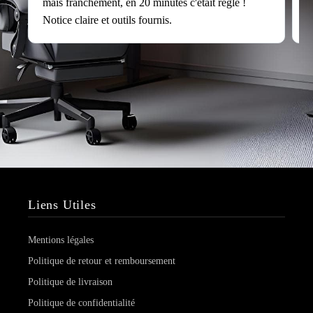
mais franchement, en 20 minutes c'était réglé !
v
Notice claire et outils fournis.
s
Liens Utiles
Mentions légales
Politique de retour et remboursement
Politique de livraison
Politique de confidentialité