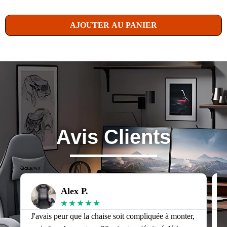
AJOUTER AU PANIER
Avis Clients
Alex P.
★
★
★
★
★
J'avais peur que la chaise soit compliquée à monter,
J