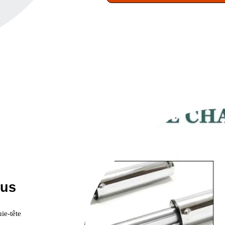
ous
ie-tête