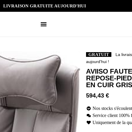
LIVRAISON GRATUITE AUJOURD'HUI
GRATUIT
La livrai
aujourd'hui !
AVIISO FAUT
REPOSE-PIED
EN CUIR GRI
594,43
€
Nos stocks s'écoulent
Service client 100% 
Uniquement de la qua