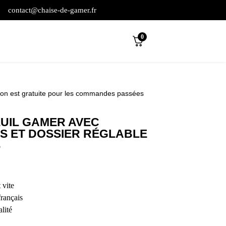
contact@chaise-de-gamer.fr
0
son est gratuite pour les commandes passées
EUIL GAMER AVEC
S ET DOSSIER RÉGLABLE
S
 vite
français
lité