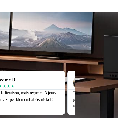
xime D.
Julien T.
★
★
★
★
★
★
★
★
★
r la livraison, mais reçue en 3 jours
J’avais peur que le siège n
. Super bien emballée, nickel !
pour moi (1m90), mais il es
réglage est top.