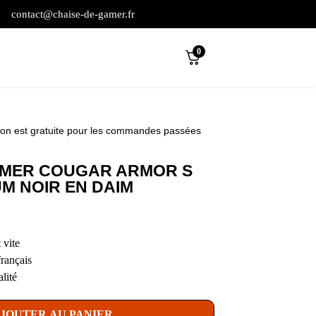
contact@chaise-de-gamer.fr
0
son est gratuite pour les commandes passées
AMER COUGAR ARMOR S
M NOIR EN DAIM
 vite
français
lité
JOUTER AU PANIER