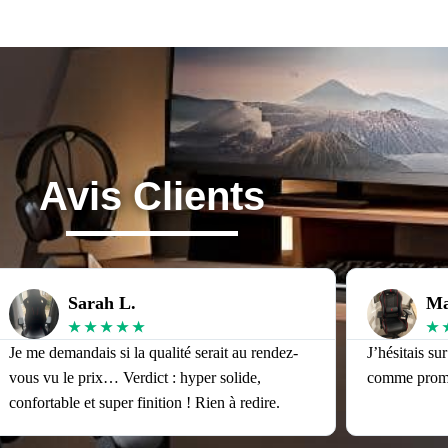
Avis Clients
Sarah L.
Ma
★
★
★
★
★
★
Je me demandais si la qualité serait au rendez-
J’hésitais su
vous vu le prix… Verdict : hyper solide,
comme promis
confortable et super finition ! Rien à redire.