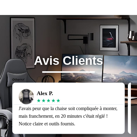
Avis Clients
Alex P.
★
★
★
★
★
J'avais peur que la chaise soit compliquée à monter,
J
mais franchement, en 20 minutes c'était réglé !
v
Notice claire et outils fournis.
s