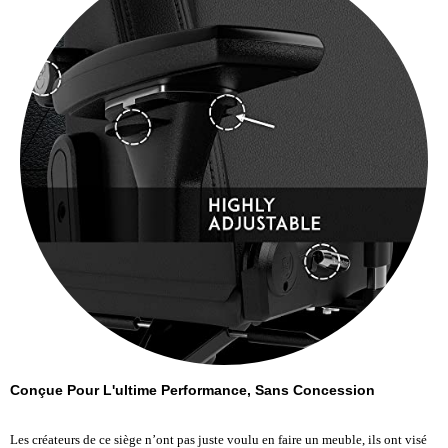
Conçue Pour L'ultime Performance, Sans Concession
Les créateurs de ce siège n’ont pas juste voulu en faire un meuble, ils ont visé