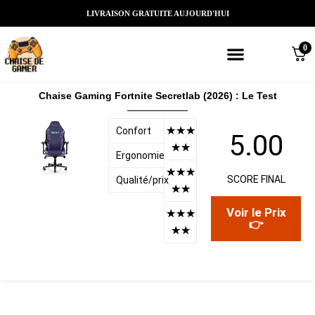
LIVRAISON GRATUITE AUJOURD'HUI
0
Meilleures chaises gaming
Nos marques de chaises gamer
Nos chaises gamer Massantes/Led/
Chaise Gaming Fortnite Secretlab (2026) : Le Test
☆
☆
☆
Confort
5.00
☆
☆
Ergonomie
☆
☆
☆
SCORE FINAL
Qualité/prix
☆
☆
Voir le Prix
☆
☆
☆
👉
☆
☆