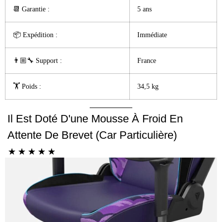
📆 Garantie :️
5 ans
📦 Expédition :
Immédiate
👨🏼‍🔧 Support :
France
🏋️ Poids :
34,5 kg
Il Est Doté D'une Mousse À Froid En
Attente De Brevet (car Particulière)
☆
☆
☆
☆
☆