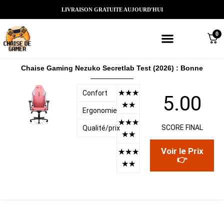
LIVRAISON GRATUITE AUJOURD'HUI
0
Meilleures chaises gaming
Nos marques de chaises gamer
Nos chaises gamer Massantes/Led/
Chaise Gaming Nezuko Secretlab Test (2026) : Bonne
☆
☆
☆
Confort
5.00
☆
☆
Ergonomie
☆
☆
☆
SCORE FINAL
Qualité/prix
☆
☆
Voir le Prix
☆
☆
☆
👉
☆
☆