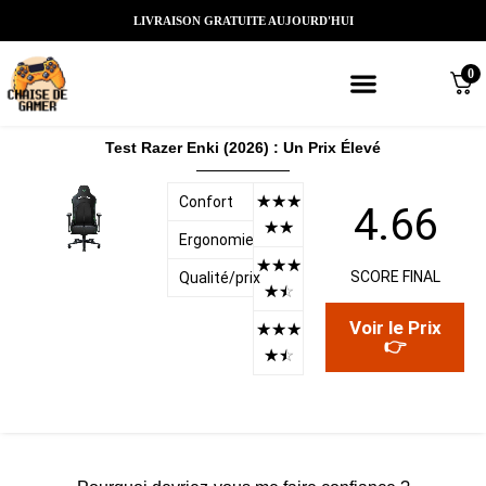
LIVRAISON GRATUITE AUJOURD'HUI
0
Meilleures chaises gaming
Nos marques de chaises gamer
Nos chaises gamer Massantes/Led/
Test Razer Enki (2026) : Un Prix Élevé
☆
☆
☆
Confort
4.66
☆
☆
Ergonomie
☆
☆
☆
SCORE FINAL
Qualité/prix
☆
☆
Voir le Prix
☆
☆
☆
👉
☆
☆