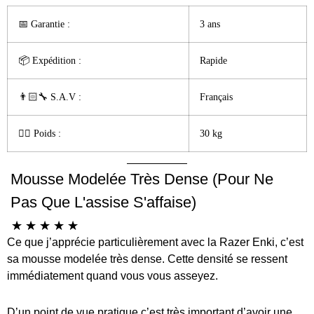
📅 Garantie :️
3 ans
📦 Expédition :
Rapide
👨🏻‍🔧 S.A.V :
Français
🏋️‍♀️ Poids :
30 kg
Mousse Modelée Très Dense (pour Ne
Pas Que L'assise S'affaise)
☆
☆
☆
☆
☆
Ce que j’apprécie particulièrement avec la Razer Enki, c’est
sa mousse modelée très dense. Cette densité se ressent
immédiatement quand vous vous asseyez.
D’un point de vue pratique c’est très important d’avoir une