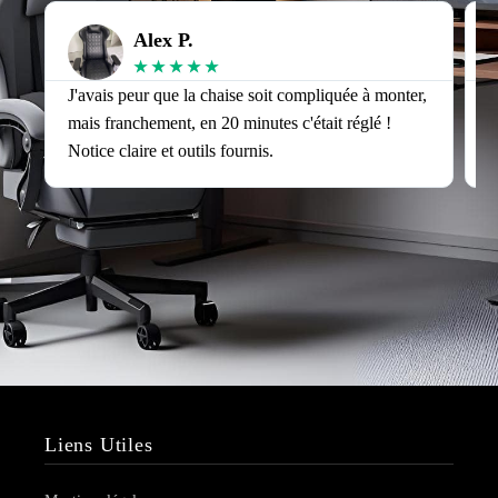
Alex P.
★
★
★
★
★
J'avais peur que la chaise soit compliquée à monter,
J
mais franchement, en 20 minutes c'était réglé !
v
Notice claire et outils fournis.
s
Liens Utiles