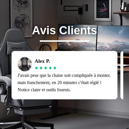
Avis Clients
Alex P.
★
★
★
★
★
J'avais peur que la chaise soit compliquée à monter,
J
mais franchement, en 20 minutes c'était réglé !
v
Notice claire et outils fournis.
s