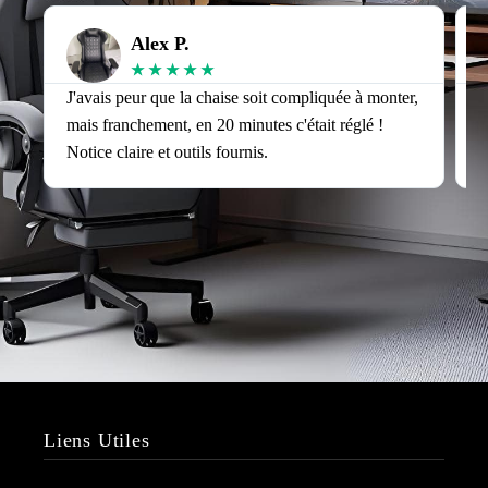
Alex P.
★
★
★
★
★
J'avais peur que la chaise soit compliquée à monter,
J
mais franchement, en 20 minutes c'était réglé !
v
Notice claire et outils fournis.
s
Liens Utiles