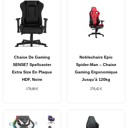
Chaise De Gaming
Noblechairs Epic
SENSE7 Spellcaster
Spider-Man – Chaise
Extra Size En Plaque
Gaming Ergonomique
HDF, Noire
Jusqu’à 120kg
170,00
€
370,42
€