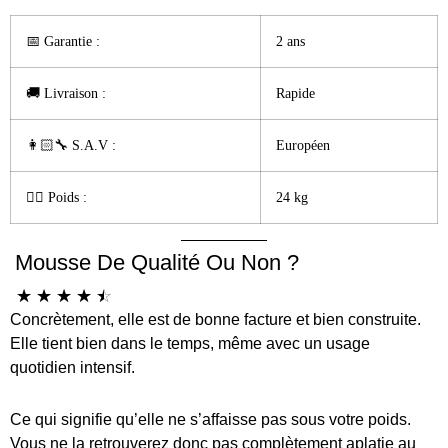
📅 Garantie :️
2 ans
🚚 Livraison :
Rapide
👩🏻‍🔧 S.A.V :
Européen
🏋️‍♀️ Poids :
24 kg
Mousse De Qualité Ou Non ?
☆
☆
☆
☆
☆
Concrètement, elle est de bonne facture et bien construite.
Elle tient bien dans le temps, même avec un usage
quotidien intensif.
Ce qui signifie qu’elle ne s’affaisse pas sous votre poids.
Vous ne la retrouverez donc pas complètement aplatie au