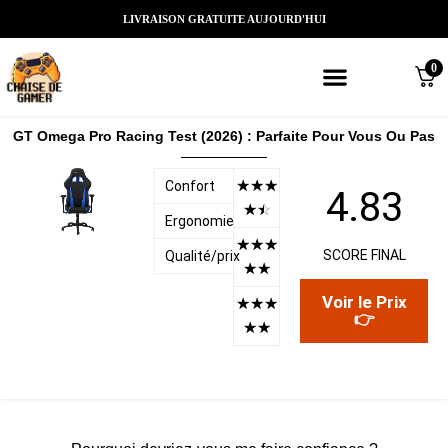
LIVRAISON GRATUITE AUJOURD'HUI
0
Meilleures chaises gaming
Nos marques de chaises gamer
Nos chaises gamer Massantes/Led/
GT Omega Pro Racing Test (2026) : Parfaite Pour Vous Ou Pas
☆
☆
☆
Confort
4.83
☆
☆
Ergonomie
☆
☆
☆
SCORE FINAL
Qualité/prix
☆
☆
Voir le Prix
☆
☆
☆
👉
☆
☆